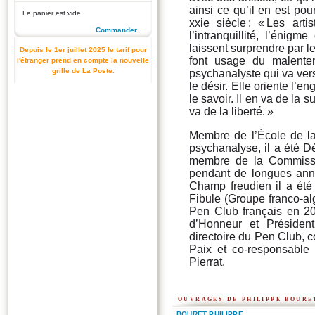
ainsi ce qu’il en est pou
Le panier est vide
xxie siècle : « Les arti
Commander
l’intranquillité, l’énig
laissent surprendre par l
Depuis le 1er juillet 2025 le tarif pour
font usage du malente
l'étranger prend en compte la nouvelle
grille de La Poste.
psychanalyste qui va vers
le désir. Elle oriente l’
le savoir. Il en va de la 
va de la liberté. »
Membre de l’École de la
psychanalyse, il a été Dé
membre de la Commissi
pendant de longues ann
Champ freudien il a été
Fibule (Groupe franco-a
Pen Club français en 20
d’Honneur et Présiden
directoire du Pen Club, 
Paix et co-responsable
Pierrat.
ouvrages de philippe boure
BOURET PHILIPPE