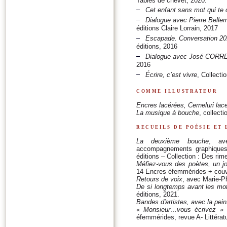
Tables de chevet, 2020.
Cet enfant sans mot qui t
Dialogue avec Pierre Bellema
éditions Claire Lorrain, 2017
Escapade. Conversation 20
éditions, 2016
Dialogue avec José CORR
2016
Écrire, c’est vivre
, Collecti
comme illustrateur
Encres lacérées, Cerneluri lace
La musique à bouche
, collect
recueils de poésie et 
La deuxième bouche
, av
accompagnements graphiques e
éditions – Collection : Des ri
Méfiez-vous des poètes, un j
14 Encres éfemmérides + couve
Retours de voix
, avec Marie-Ph
De si longtemps avant les mo
éditions, 2021.
Bandes d'artistes, avec la pe
«
Monsieur…vous écrivez » e
éfemmérides, revue A- Littérat