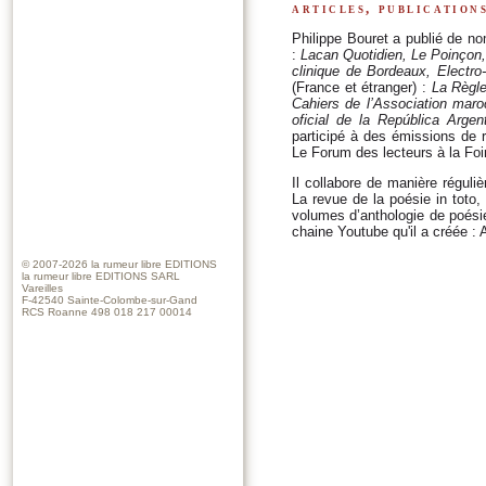
articles, publication
Philippe Bouret a publié de no
:
Lacan Quotidien, Le Poinçon, 
clinique de Bordeaux, Electro-
(France et étranger) :
La Règle
Cahiers de l’Association mar
oficial de la República Argen
participé à des émissions de 
Le Forum des lecteurs à la Foir
Il collabore de manière réguli
La revue de la poésie in toto,
volumes d’anthologie de poésie.
chaine Youtube qu'il a créée : 
© 2007-2026
la rumeur libre EDITIONS
la rumeur libre EDITIONS SARL
Vareilles
F-42540 Sainte-Colombe-sur-Gand
RCS Roanne 498 018 217 00014