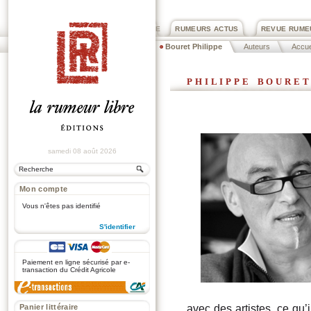
PRIX ROGER DEXTRE
RUMEURS ACTUS
REVUE RUME
Bouret Philippe
Auteurs
Accue
philippe boure
samedi 08 août 2026
Mon compte
Vous n'êtes pas identifié
S'identifier
.
Paiement en ligne sécurisé par e-
transaction du Crédit Agricole
Panier littéraire
avec des artistes, ce qu