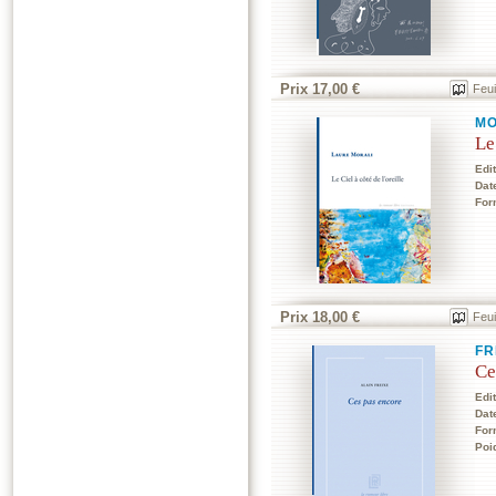
Prix 17,00 €
Feui
MO
Le
Edi
Dat
For
Prix 18,00 €
Feui
FR
Ce
Edi
Dat
For
Poi