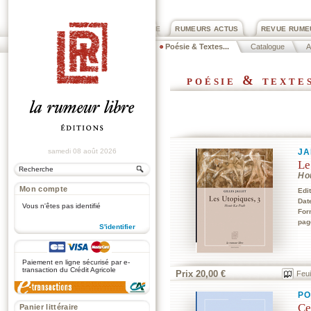
PRIX ROGER DEXTRE
RUMEURS ACTUS
REVUE RUME
Poésie & Textes...
Catalogue
A
poésie & texte
samedi 08 août 2026
JA
Le
Ho
Mon compte
Edi
Dat
Vous n'êtes pas identifié
For
pag
S'identifier
.
Paiement en ligne sécurisé par e-
transaction du Crédit Agricole
Prix 20,00 €
Feui
PO
Ce
Panier littéraire