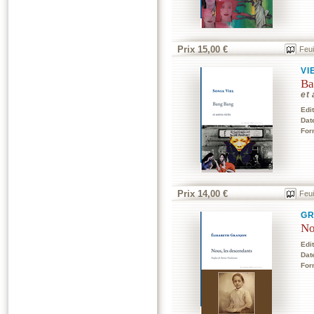
Prix 15,00 €
Feui
VI
Ba
et 
Edi
Dat
For
Prix 14,00 €
Feui
GR
No
Edi
Dat
For