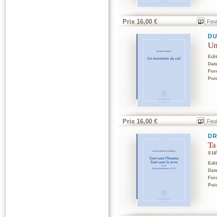
Prix 16,00 €
Feui
DU
Un
Edi
Dat
For
Poi
Prix 16,00 €
Feui
DR
Ta
su
Edi
Dat
For
Poi