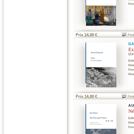
For
Prix 14,00 €
Feui
GA
Ex
Un
Edi
Dat
For
Illu
Prix 14,00 €
Feui
AU
Né
Edi
Dat
For