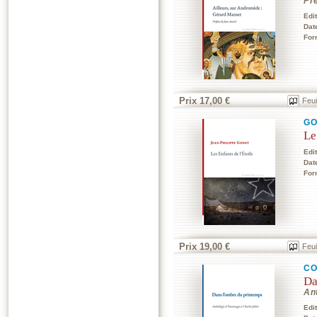
Pr
Edi
Dat
For
Prix 17,00 €
Feui
GO
Le
Edi
Dat
For
Prix 19,00 €
Feui
CO
Da
An
Edi