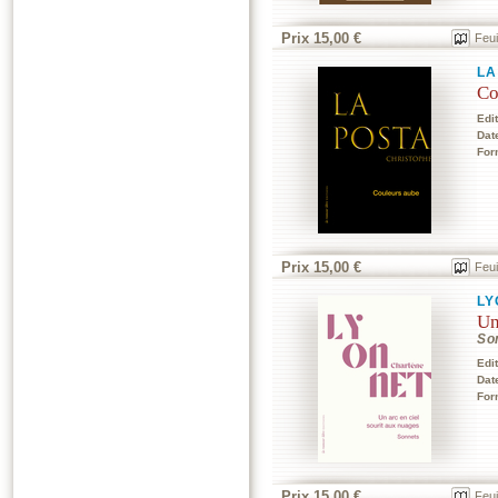
Prix 15,00 €
Feui
LA
Co
Edi
Dat
For
Prix 15,00 €
Feui
LY
Un
So
Edi
Dat
For
Prix 15,00 €
Feui