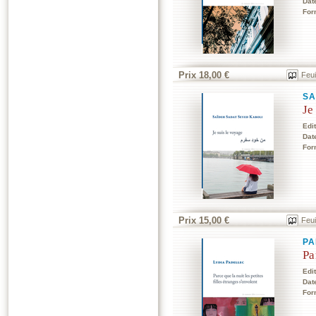
Dat
For
Prix 18,00 €
Feui
SA
Je
Edi
Dat
For
Prix 15,00 €
Feui
PA
Pa
Edi
Dat
For