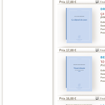
Prix 17,00 €
Feui
DR
ça
po
Edi
Dat
For
Poi
Prix 17,00 €
Feui
BE
Vi
Pr
Edi
Dat
For
Poi
Prix 16,00 €
Feui