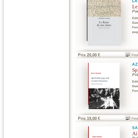
LA
Le
Po
Edi
Dat
For
pag
Prix 20,00 €
Feui
AZ
Sp
Pr
Edi
Dat
For
Prix 19,00 €
Feui
SA
Ai