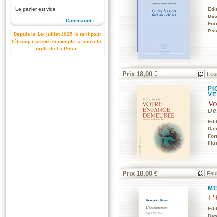
Le panier est vide
Edi
Dat
Commander
For
Poi
Depuis le 1er juillet 2025 le tarif pour
l'étranger prend en compte la nouvelle
grille de La Poste.
Prix 18,00 €
Feui
PI
VE
Vo
De
Edi
Dat
For
Illu
Prix 18,00 €
Feui
ME
L'
Edi
Dat