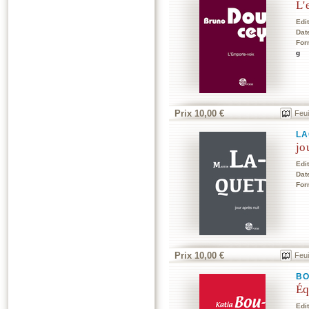
L'
Edi
Dat
For
g
Prix 10,00 €
Feui
LA
jo
Edi
Dat
For
Prix 10,00 €
Feui
BO
Éq
Edi