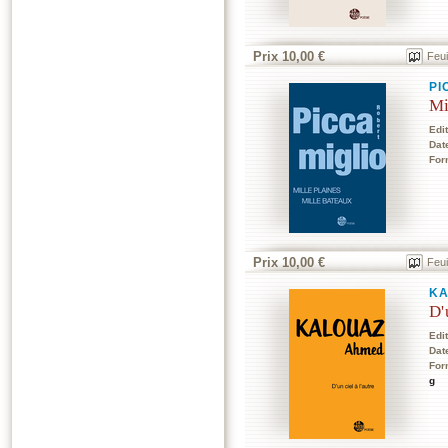
Prix 10,00 €
Feui
PI
Mi
Edi
Dat
For
Prix 10,00 €
Feui
KA
D'
Edi
Dat
For
g