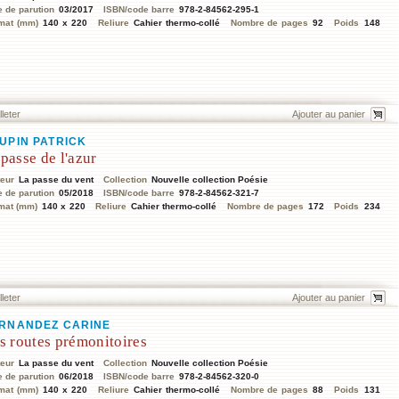
e de parution
03/2017
ISBN/code barre
978-2-84562-295-1
mat (mm)
140 x 220
Reliure
Cahier thermo-collé
Nombre de pages
92
Poids
148
lleter
UPIN PATRICK
passe de l'azur
teur
La passe du vent
Collection
Nouvelle collection Poésie
e de parution
05/2018
ISBN/code barre
978-2-84562-321-7
mat (mm)
140 x 220
Reliure
Cahier thermo-collé
Nombre de pages
172
Poids
234
lleter
RNANDEZ CARINE
s routes prémonitoires
teur
La passe du vent
Collection
Nouvelle collection Poésie
e de parution
06/2018
ISBN/code barre
978-2-84562-320-0
mat (mm)
140 x 220
Reliure
Cahier thermo-collé
Nombre de pages
88
Poids
131