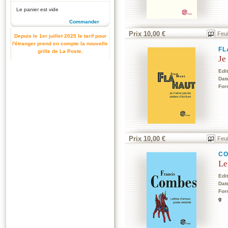
Le panier est vide
Commander
Prix 10,00 €
Feui
Depuis le 1er juillet 2025 le tarif pour
l'étranger prend en compte la nouvelle
FL
grille de La Poste.
Je
Edi
Dat
For
Prix 10,00 €
Feui
CO
Le
Edi
Dat
For
g