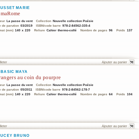
USSET MARIE
omaRome
teur
La passe du vent
Collection
Nouvelle collection Poésie
e de parution
03/2019
ISBN/code barre
978-2-84562-335-4
mat (mm)
140 x 220
Reliure
Cahier thermo-collé
Nombre de pages
96
Poids
137
lleter
BASIC MAYA
rangers au coin du pourpre
teur
La passe du vent
Collection
Nouvelle collection Poésie
e de parution
05/2011
ISBN/code barre
978-2-84562-178-7
mat (mm)
140 x 220
Reliure
Cahier thermo-collé
Nombre de pages
64
Poids
104
lleter
UCEY BRUNO