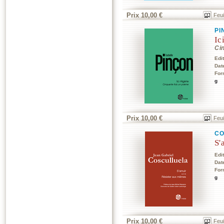
Prix 10,00 €
Feui
PI
Ic
Ci
Edi
Dat
For
g
Prix 10,00 €
Feui
CO
S'
Edi
Dat
For
g
Prix 10,00 €
Feui