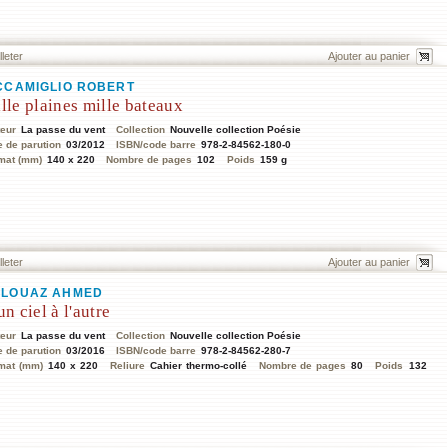
lleter
CCAMIGLIO ROBERT
lle plaines mille bateaux
teur
La passe du vent
Collection
Nouvelle collection Poésie
e de parution
03/2012
ISBN/code barre
978-2-84562-180-0
mat (mm)
140 x 220
Nombre de pages
102
Poids
159 g
lleter
LOUAZ AHMED
un ciel à l'autre
teur
La passe du vent
Collection
Nouvelle collection Poésie
e de parution
03/2016
ISBN/code barre
978-2-84562-280-7
mat (mm)
140 x 220
Reliure
Cahier thermo-collé
Nombre de pages
80
Poids
132