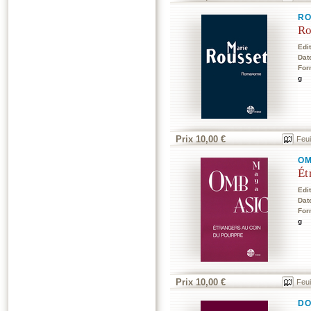
RO
R
Edi
Dat
For
g
Prix 10,00 €
Feui
OM
Ét
Edi
Dat
For
g
Prix 10,00 €
Feui
DO