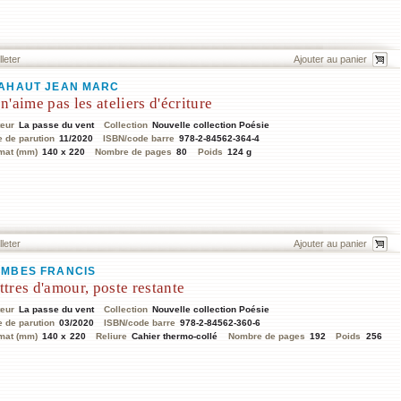
lleter
AHAUT JEAN MARC
 n'aime pas les ateliers d'écriture
teur
La passe du vent
Collection
Nouvelle collection Poésie
e de parution
11/2020
ISBN/code barre
978-2-84562-364-4
mat (mm)
140 x 220
Nombre de pages
80
Poids
124 g
lleter
MBES FRANCIS
ttres d'amour, poste restante
teur
La passe du vent
Collection
Nouvelle collection Poésie
e de parution
03/2020
ISBN/code barre
978-2-84562-360-6
mat (mm)
140 x 220
Reliure
Cahier thermo-collé
Nombre de pages
192
Poids
256