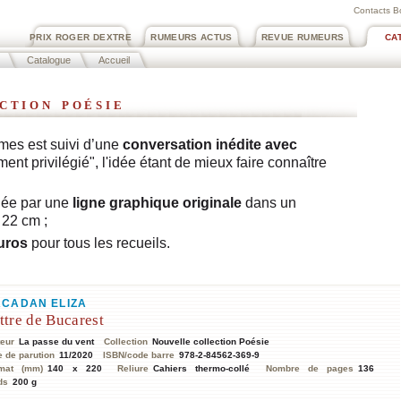
Contacts B
PRIX ROGER DEXTRE
RUMEURS ACTUS
REVUE RUMEURS
CA
Catalogue
Accueil
ction poésie
mes est suivi d’une
conversation inédite
avec
ment privilégié", l'idée étant de mieux faire connaître
fiée par une
ligne graphique originale
dans un
 22 cm ;
uros
pour tous les recueils.
CADAN ELIZA
ttre de Bucarest
teur
La passe du vent
Collection
Nouvelle collection Poésie
e de parution
11/2020
ISBN/code barre
978-2-84562-369-9
mat (mm)
140 x 220
Reliure
Cahiers thermo-collé
Nombre de pages
136
ds
200 g