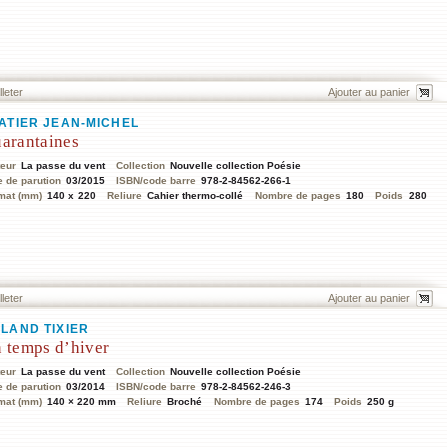
lleter
ATIER JEAN-MICHEL
arantaines
teur
La passe du vent
Collection
Nouvelle collection Poésie
e de parution
03/2015
ISBN/code barre
978-2-84562-266-1
mat (mm)
140 x 220
Reliure
Cahier thermo-collé
Nombre de pages
180
Poids
280
lleter
LAND TIXIER
 temps d’hiver
teur
La passe du vent
Collection
Nouvelle collection Poésie
e de parution
03/2014
ISBN/code barre
978-2-84562-246-3
mat (mm)
140 × 220 mm
Reliure
Broché
Nombre de pages
174
Poids
250 g