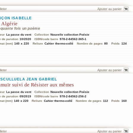
lleter
NÇON ISABELLE
i Algérie
nquante fois un poème
teur
La passe du vent
Collection
Nouvelle collection Poésie
e de parution
10/2020
ISBN/code barre
978-2-84562-365-1
mat (mm)
140 x 220
Reliure
Cahier thermo-collé
Nombre de pages
80
Poids
124
lleter
SCULLUELA JEAN GABRIEL
amuïr suivi de Résister aux mêmes
teur
La passe du vent
Collection
Nouvelle collection Poésie
e de parution
09/2019
ISBN/code barre
978-2-84562-256-2
mat (mm)
140 x 220
Reliure
Cahier thermo-collé
Nombre de pages
112
Poids
160
lleter