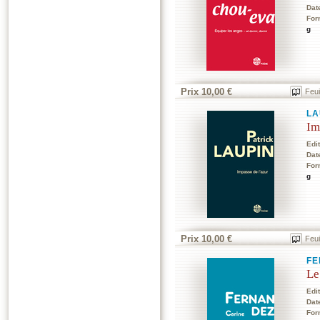
Dat
For
g
Prix 10,00 €
Feui
LA
Im
Edi
Dat
For
g
Prix 10,00 €
Feui
FE
Le
Edi
Dat
For