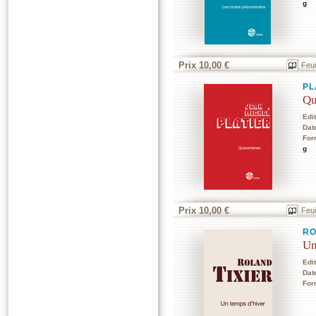
g
Prix 10,00 €
Feui
PL
Qu
Edi
Dat
For
g
Prix 10,00 €
Feui
RO
Un
Edi
Dat
For