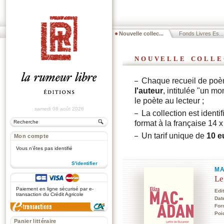
Nouvelle collec...
Fonds Livres Es...
nouvelle colle
Chaque recueil de poè
l'auteur
, intitulée "un mo
le poète au lecteur ;
samedi 08 août 2026
La collection est identi
format à la française 14 x
Un tarif unique de
10 e
Mon compte
Vous n'êtes pas identifié
S'identifier
MA
Le
.
Paiement en ligne sécurisé par e-
Edi
transaction du Crédit Agricole
Dat
For
Poi
Panier littéraire