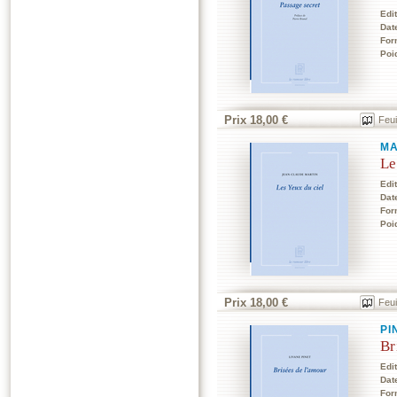
Edi
Dat
For
Poi
Prix 18,00 €
Feui
MA
Le
Edi
Dat
For
Poi
Prix 18,00 €
Feui
PI
Br
Edi
Dat
For