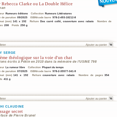
r Rebecca Clarke ou La Double Hélice
man
teur
Rumeurs éditions
Collection
Rumeurs Littératures
e de parution
09/2025
ISBN/code barre
978-2-493-18212-8
mat (mm)
141 x 192
Reliure
Dos carré collé, couverture avec rabats
Nombre de
es
208
Poids
250 g
lleter
Y SERGE
ème théologique sur la voie d'un chat
tons écrits à Pékin en 2010 dans la mémoire de l’USINE 798
teur
La rumeur libre
Collection
Plupart du temps
e de parution
07/2025
ISBN/code barre
978-2-35577-341-9
mat (mm)
141 x 192
Reliure
couverture avec rabats
Nombre de pages
354
ds
411 g
lleter
HI CLAUDINE
ssage secret
éface de Pierre Brunel