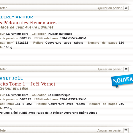
lleter
LLEREY ARTHUR
s Pédoncules élémentaires
éface de Jean-Pierre Luminet
teur
La rumeur libre
Collection
Plupart du temps
e de parution
06/2025
ISBN/code barre
978-2-35577-403-4
mat (mm)
141x192
Reliure
Couverture avec rabats
Nombre de pages
126
ds
156 g
lleter
RNET JOËL
cits Tome 1 – Joël Vernet
Séjour invisible
teur
La rumeur libre
Collection
La Bibliothèque
e de parution
06/2025
ISBN/code barre
978-2-35577-394-5
mat (mm)
141 x 192
Reliure
Couverture avec rabats
Nombre de pages
256
ds
296 g
volume a été publié avec l'aide de la Région Auvergne-Rhône-Alpes
lleter