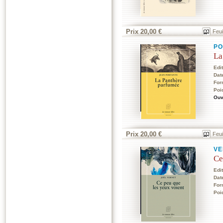
Prix 20,00 €
Feui
PO
La
Edi
Dat
For
Poi
Ouv
Prix 20,00 €
Feui
VE
Ce
Edi
Dat
For
Poi