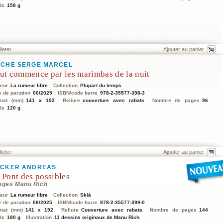
ds
158 g
lleter
CHE SERGE MARCEL
ut commence par les marimbas de la nuit
teur
La rumeur libre
Collection
Plupart du temps
e de parution
06/2025
ISBN/code barre
978-2-35577-398-3
mat (mm)
141 x 192
Reliure
couverture avec rabats
Nombre de pages
96
ds
120 g
lleter
CKER ANDREAS
 Pont des possibles
ages Manu Rich
teur
La rumeur libre
Collection
Skià
e de parution
06/2025
ISBN/code barre
978-2-35577-399-0
mat (mm)
141 x 192
Reliure
Couverture avec rabats
Nombre de pages
144
ds
180 g
Illustration
11 dessins originaux de Manu Rich