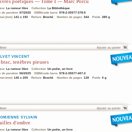
vres poétiques — Tome I — Marc Porcu
teur
La rumeur libre
Collection
La Bibliothèque
e de parution
07/2025
ISBN/code barre
978-2-35577-378-5
mat (mm)
141 x 192
Reliure
Broché
Nombre de pages
344
Poids
385 g
lleter
LVET VINCENT
brac, tenèbres pieuses
teur
La rumeur libre
Collection
Un poète, un livre
e de parution
06/2025
ISBN/code barre
978-2-35577-407-2
mat (mm)
140 x 205
Reliure
Broché
Nombre de pages
128
Poids
0 g
lleter
OMIENNE SYLVAIN
uilles d'ombre
teur
La rumeur libre
Collection
Un poète, un livre