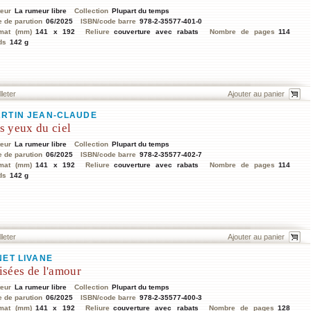
teur
La rumeur libre
Collection
Plupart du temps
e de parution
06/2025
ISBN/code barre
978-2-35577-401-0
mat (mm)
141 x 192
Reliure
couverture avec rabats
Nombre de pages
114
ds
142 g
lleter
RTIN JEAN-CLAUDE
s yeux du ciel
teur
La rumeur libre
Collection
Plupart du temps
e de parution
06/2025
ISBN/code barre
978-2-35577-402-7
mat (mm)
141 x 192
Reliure
couverture avec rabats
Nombre de pages
114
ds
142 g
lleter
NET LIVANE
isées de l'amour
teur
La rumeur libre
Collection
Plupart du temps
e de parution
06/2025
ISBN/code barre
978-2-35577-400-3
mat (mm)
141 x 192
Reliure
couverture avec rabats
Nombre de pages
128