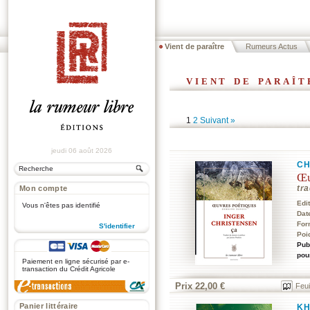
Vient de paraître
Rumeurs Actus
vient de paraît
1
2
Suivant »
jeudi 06 août 2026
CH
Œu
Mon compte
tra
Edi
Vous n'êtes pas identifié
Dat
For
S'identifier
Poi
Pub
.
pou
Paiement en ligne sécurisé par e-
transaction du Crédit Agricole
Prix 22,00 €
Feui
Panier littéraire
KH