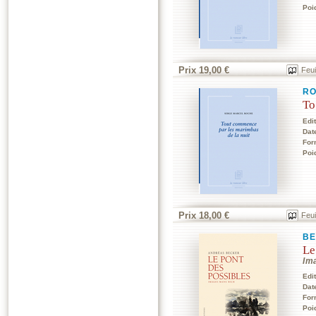
Poi
Prix 19,00 €
Feui
RO
To
Edi
Dat
For
Poi
Prix 18,00 €
Feui
BE
Le
Im
Edi
Dat
For
Poi