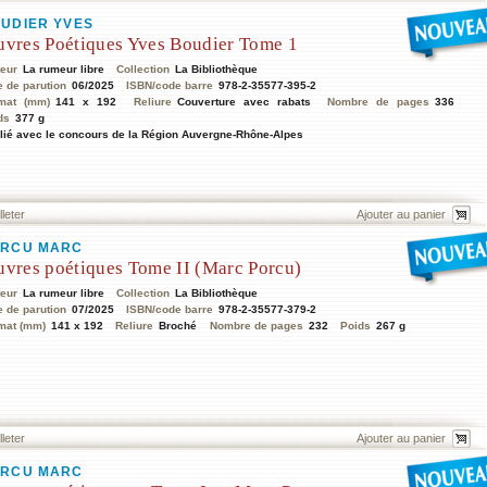
UDIER YVES
vres Poétiques Yves Boudier Tome 1
teur
La rumeur libre
Collection
La Bibliothèque
e de parution
06/2025
ISBN/code barre
978-2-35577-395-2
mat (mm)
141 x 192
Reliure
Couverture avec rabats
Nombre de pages
336
ds
377 g
lié avec le concours de la Région Auvergne-Rhône-Alpes
lleter
ORCU MARC
vres poétiques Tome II (Marc Porcu)
teur
La rumeur libre
Collection
La Bibliothèque
e de parution
07/2025
ISBN/code barre
978-2-35577-379-2
mat (mm)
141 x 192
Reliure
Broché
Nombre de pages
232
Poids
267 g
lleter
ORCU MARC