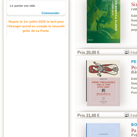
Si
Le panier est vide
ro
Commander
Edi
Dat
Depuis le 1er juillet 2025 le tarif pour
For
l'étranger prend en compte la nouvelle
pag
grille de La Poste.
Prix 20,00 €
Feui
PE
Po
Bâ
Edi
Dat
For
Poi
Prix 21,00 €
Feui
BO
Pa
Pr