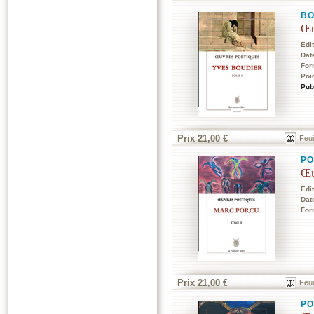
BO
Œu
Edi
Dat
For
Poi
Pub
Prix 21,00 €
Feui
P
Œu
Edi
Dat
For
Prix 21,00 €
Feui
P