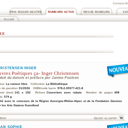
Contacts B
PRIX ROGER DEXTRE
RUMEURS ACTUS
REVUE RUMEURS
CA
Accueil
re
RISTENSEN INGER
vres Poétiques ça- Inger Christensen
duit du danois et préface par Janine Poulsen
teur
La rumeur libre
Collection
La Bibliothèque
e de parution
01/2026
ISBN/code barre
978-2-35577-421-8
mat (mm)
141 x 192
Reliure
Couverture avec rabats
Nombre de pages
498
ds
579 g
lié avec le concours de la Région Auvergne-Rhône-Alpes et de la Fondation Danoise
r les Arts Statens Kunstfond
lleter
AN SOPHIE