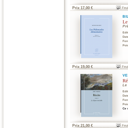
Prix 17,00 €
Feui
BI
Le
Pr
Edi
Dat
For
Poi
Prix 19,00 €
Feui
VE
Ré
Le 
Edi
Dat
For
Poi
Ce 
Prix 21,00 €
Feui