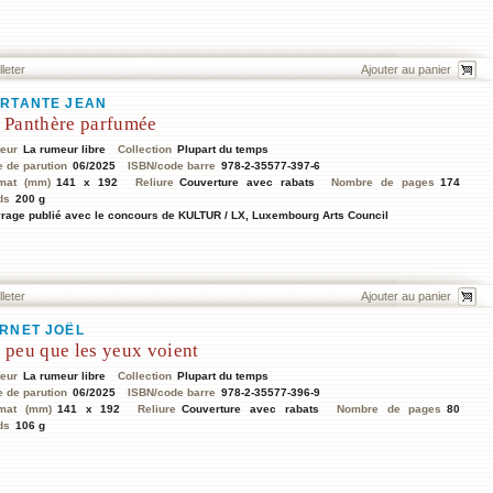
lleter
RTANTE JEAN
 Panthère parfumée
teur
La rumeur libre
Collection
Plupart du temps
e de parution
06/2025
ISBN/code barre
978-2-35577-397-6
mat (mm)
141 x 192
Reliure
Couverture avec rabats
Nombre de pages
174
ds
200 g
rage publié avec le concours de KULTUR / LX, Luxembourg Arts Council
lleter
RNET JOËL
 peu que les yeux voient
teur
La rumeur libre
Collection
Plupart du temps
e de parution
06/2025
ISBN/code barre
978-2-35577-396-9
mat (mm)
141 x 192
Reliure
Couverture avec rabats
Nombre de pages
80
ds
106 g