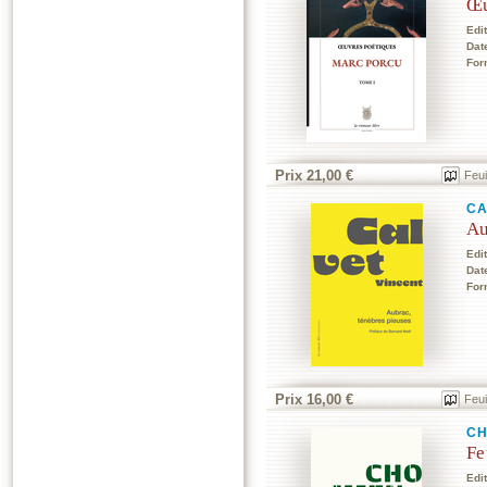
Œu
Edi
Dat
For
Prix 21,00 €
Feui
CA
Au
Edi
Dat
For
Prix 16,00 €
Feui
CH
Fe
Edi