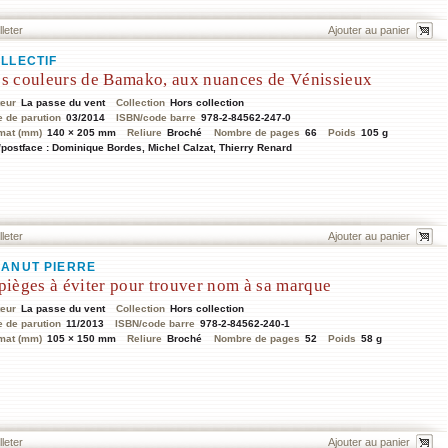
lleter
LLECTIF
s couleurs de Bamako, aux nuances de Vénissieux
teur
La passe du vent
Collection
Hors collection
e de parution
03/2014
ISBN/code barre
978-2-84562-247-0
mat (mm)
140 × 205 mm
Reliure
Broché
Nombre de pages
66
Poids
105 g
/postface : Dominique Bordes, Michel Calzat, Thierry Renard
lleter
ANUT PIERRE
pièges à éviter pour trouver nom à sa marque
teur
La passe du vent
Collection
Hors collection
e de parution
11/2013
ISBN/code barre
978-2-84562-240-1
mat (mm)
105 × 150 mm
Reliure
Broché
Nombre de pages
52
Poids
58 g
lleter