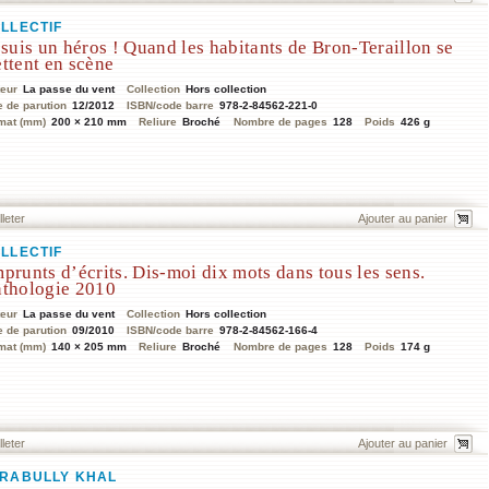
LLECTIF
 suis un héros ! Quand les habitants de Bron-Teraillon se
ttent en scène
teur
La passe du vent
Collection
Hors collection
e de parution
12/2012
ISBN/code barre
978-2-84562-221-0
mat (mm)
200 × 210 mm
Reliure
Broché
Nombre de pages
128
Poids
426 g
lleter
LLECTIF
prunts d’écrits. Dis-moi dix mots dans tous les sens.
thologie 2010
teur
La passe du vent
Collection
Hors collection
e de parution
09/2010
ISBN/code barre
978-2-84562-166-4
mat (mm)
140 × 205 mm
Reliure
Broché
Nombre de pages
128
Poids
174 g
lleter
RABULLY KHAL