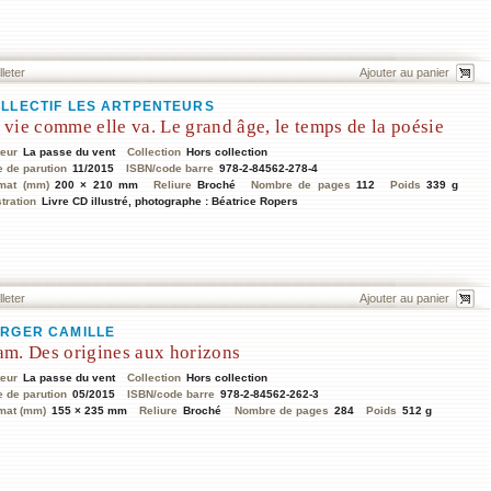
lleter
LLECTIF LES ARTPENTEURS
 vie comme elle va. Le grand âge, le temps de la poésie
teur
La passe du vent
Collection
Hors collection
e de parution
11/2015
ISBN/code barre
978-2-84562-278-4
mat (mm)
200 × 210 mm
Reliure
Broché
Nombre de pages
112
Poids
339 g
stration
Livre CD illustré, photographe : Béatrice Ropers
lleter
RGER CAMILLE
am. Des origines aux horizons
teur
La passe du vent
Collection
Hors collection
e de parution
05/2015
ISBN/code barre
978-2-84562-262-3
mat (mm)
155 × 235 mm
Reliure
Broché
Nombre de pages
284
Poids
512 g