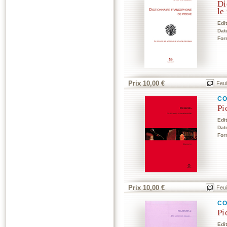
Di
le
Edi
Dat
For
Prix 10,00 €
Feui
CO
Pi
Edi
Dat
For
Prix 10,00 €
Feui
CO
Pi
Edi