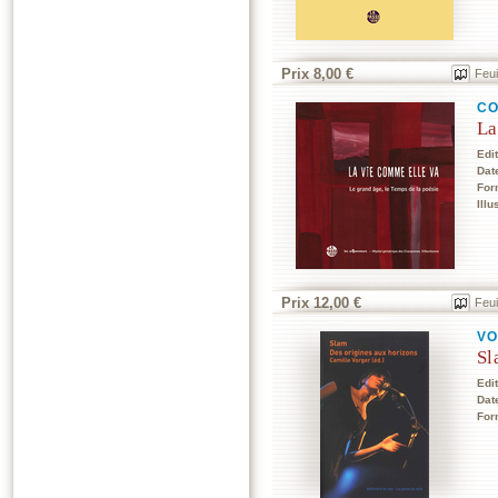
Prix 8,00 €
Feui
CO
La
Edi
Dat
For
Illu
Prix 12,00 €
Feui
VO
Sl
Edi
Dat
For