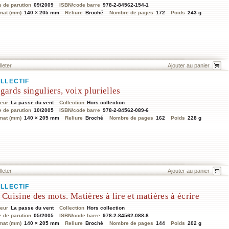
e de parution
09/2009
ISBN/code barre
978-2-84562-154-1
mat (mm)
140 × 205 mm
Reliure
Broché
Nombre de pages
172
Poids
243 g
lleter
LLECTIF
gards singuliers, voix plurielles
teur
La passe du vent
Collection
Hors collection
e de parution
10/2005
ISBN/code barre
978-2-84562-089-6
mat (mm)
140 × 205 mm
Reliure
Broché
Nombre de pages
162
Poids
228 g
lleter
LLECTIF
 Cuisine des mots. Matières à lire et matières à écrire
teur
La passe du vent
Collection
Hors collection
e de parution
05/2005
ISBN/code barre
978-2-84562-088-8
mat (mm)
140 × 205 mm
Reliure
Broché
Nombre de pages
144
Poids
202 g