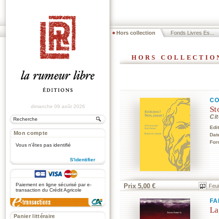
Hors collection
Fonds Livres Es...
hors collectio
CO
dimanche 09 août 2026
St
Cit
Edi
Mon compte
Dat
For
Vous n'êtes pas identifié
S'identifier
.
Paiement en ligne sécurisé par e-
Prix 5,00 €
Feui
transaction du Crédit Agricole
FA
La
Panier littéraire