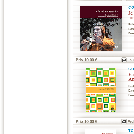
CO
Je
me
Edi
Dat
For
Prix 10,00 €
Feui
CO
Em
An
Edi
Dat
For
Prix 10,00 €
Feui
TO