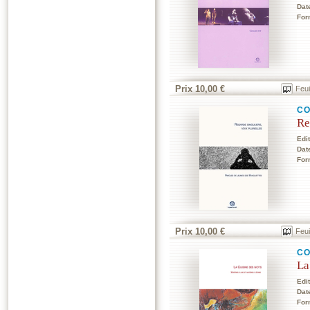
Dat
For
Prix 10,00 €
Feui
CO
Re
Edi
Dat
For
Prix 10,00 €
Feui
CO
La
Edi
Dat
For