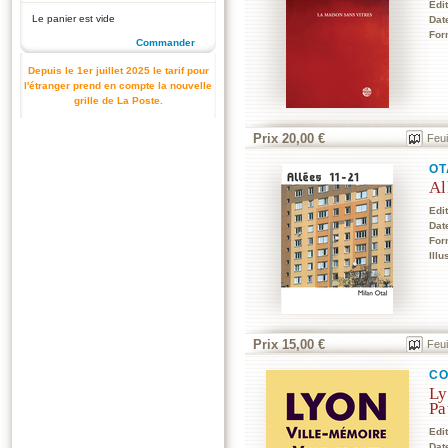
Edi
Le panier est vide
Dat
For
Commander
Depuis le 1er juillet 2025 le tarif pour
l'étranger prend en compte la nouvelle
grille de La Poste.
Prix 20,00 €
Feui
OT
Al
Edi
Dat
For
Illu
Prix 15,00 €
Feui
CO
Ly
Pa
Edi
Dat