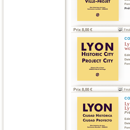
For
Pré
Prix 8,00 €
Feui
CO
Ly
wo
Edi
Dat
For
Prix 8,00 €
Feui
CO
Ly
Ly
Pr
Edi
Dat
For