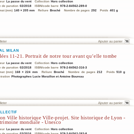
teur
La passe du vent
Collection
Hors collection
e de parution
02/2018
ISBN/code barre
978-2-84562-289-0
mat (mm)
140 × 205 mm
Reliure
Broché
Nombre de pages
292
Poids
401 g
lleter
AL MILAN
lées 11-21. Portrait de notre tour avant qu’elle tombe
teur
La passe du vent
Collection
Hors collection
e de parution
02/2018
ISBN/code barre
978-2-84562-316-3
mat (mm)
168 × 224 mm
Reliure
Broché
Nombre de pages
212
Poids
510 g
stration
Photographes Lucie Moraillon et Antoine Boureau
lleter
LLECTIF
on Ville historique Ville-projet. Site historique de Lyon -
trimoine mondiale - Unesco
teur
La passe du vent
Collection
Hors collection
e de parution
03/2016
ISBN/code barre
978-2-84562-283-8