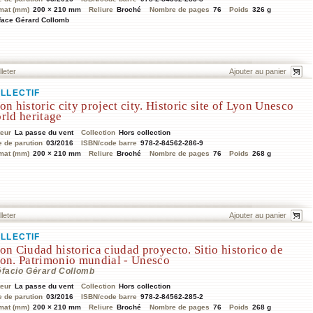
mat (mm)
200 × 210 mm
Reliure
Broché
Nombre de pages
76
Poids
326 g
face Gérard Collomb
lleter
LLECTIF
on historic city project city. Historic site of Lyon Unesco
rld heritage
teur
La passe du vent
Collection
Hors collection
e de parution
03/2016
ISBN/code barre
978-2-84562-286-9
mat (mm)
200 × 210 mm
Reliure
Broché
Nombre de pages
76
Poids
268 g
lleter
LLECTIF
on Ciudad historica ciudad proyecto. Sitio historico de
on. Patrimonio mundial - Unesco
éfacio Gérard Collomb
teur
La passe du vent
Collection
Hors collection
e de parution
03/2016
ISBN/code barre
978-2-84562-285-2
mat (mm)
200 × 210 mm
Reliure
Broché
Nombre de pages
76
Poids
268 g