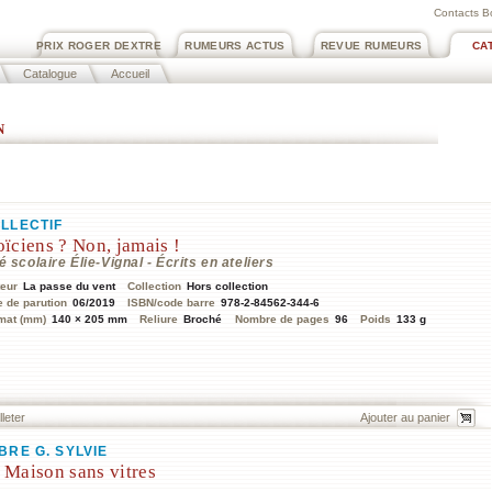
Contacts B
PRIX ROGER DEXTRE
RUMEURS ACTUS
REVUE RUMEURS
CA
Catalogue
Accueil
n
LLECTIF
oïciens ? Non, jamais !
é scolaire Élie-Vignal - Écrits en ateliers
teur
La passe du vent
Collection
Hors collection
e de parution
06/2019
ISBN/code barre
978-2-84562-344-6
mat (mm)
140 × 205 mm
Reliure
Broché
Nombre de pages
96
Poids
133 g
lleter
BRE G. SYLVIE
 Maison sans vitres