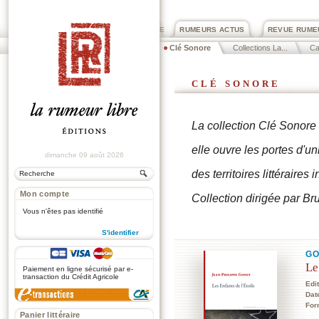
PRIX ROGER DEXTRE
RUMEURS ACTUS
REVUE RUME
Clé Sonore
Collections La...
Ca
clé sonore
La collection Clé Sonore
elle ouvre les portes d'un
dimanche 09 août 2026
des territoires littéraires i
Mon compte
Collection dirigée par B
Vous n'êtes pas identifié
S'identifier
.
GO
Le
Paiement en ligne sécurisé par e-
transaction du Crédit Agricole
Edi
Dat
For
Panier littéraire