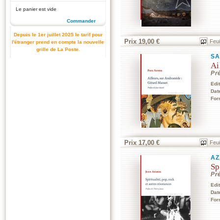
Le panier est vide
Commander
Depuis le 1er juillet 2025 le tarif pour
Prix 19,00 €
Feui
l'étranger prend en compte la nouvelle
grille de La Poste.
SA
Ai
Pr
Edi
Dat
For
Prix 17,00 €
Feui
AZ
Sp
Pr
Edi
Dat
For