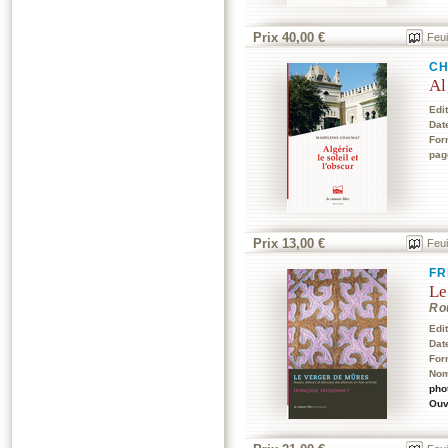
Prix 40,00 €
Feui
CH
Al
Edi
Dat
For
pag
Prix 13,00 €
Feui
FR
Le
Rou
Edi
Dat
For
No
pho
Ouv