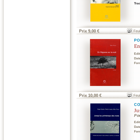
Trad
Prix 9,00 €
Feui
P
En
Edi
Dat
For
Prix 10,00 €
Feui
CO
Ju
Poè
Edi
Dat
For