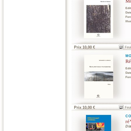
Mo
Edi
Dat
For
Illu
Prix 10,00 €
Feui
MO
Ré
Edi
Dat
For
Prix 10,00 €
Feui
CO
ré
Di