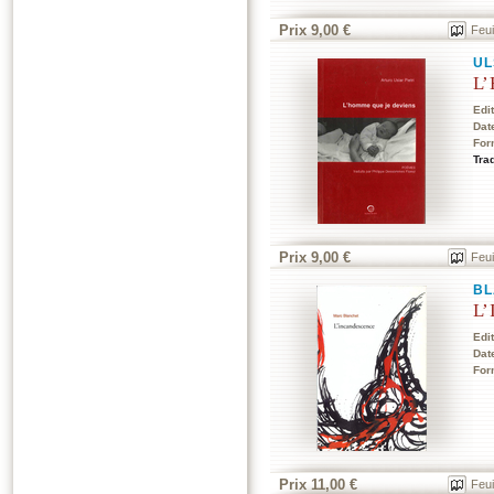
Prix 9,00 €
Feui
UL
L’
Edi
Dat
For
Tra
Prix 9,00 €
Feui
BL
L’
Edi
Dat
For
Prix 11,00 €
Feui