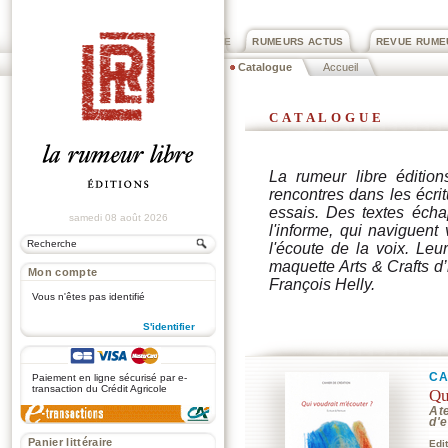
PRIX ROGER DEXTRE
RUMEURS ACTUS
REVUE RUME
Catalogue
Accueil
catalogue
La rumeur libre édition
rencontres dans les écrit
essais. Des textes écha
samedi 08 août 2026
l'informe, qui naviguent
l'écoute de la voix. Le
maquette Arts & Crafts d
Mon compte
François Helly.
Vous n'êtes pas identifié
S'identifier
.
CA
Paiement en ligne sécurisé par e-
transaction du Crédit Agricole
Qu
At
d'e
Panier littéraire
Edi