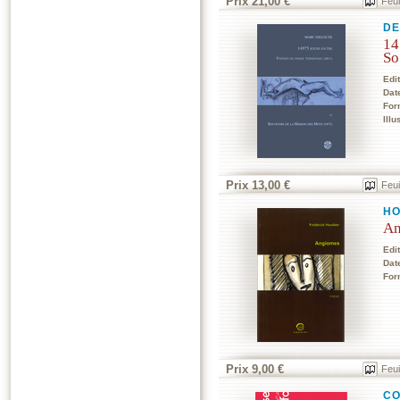
Prix 21,00 €
Feui
DE
14
So
Edi
Dat
For
Illu
Prix 13,00 €
Feui
HO
An
Edi
Dat
For
Prix 9,00 €
Feui
CO