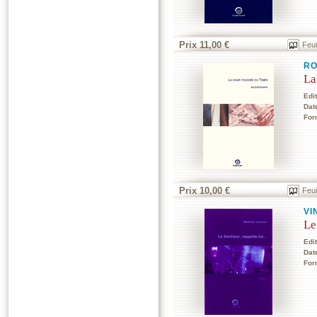
Prix 11,00 €
Feui
RO
La
Edi
Dat
For
Prix 10,00 €
Feui
VI
Le
Edi
Dat
For