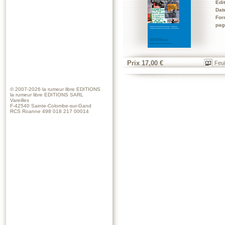
Edi
Dat
For
pag
Prix 17,00 €
Feui
© 2007-2026
la rumeur libre EDITIONS
la rumeur libre EDITIONS SARL
Vareilles
F-42540 Sainte-Colombe-sur-Gand
RCS Roanne 498 018 217 00014