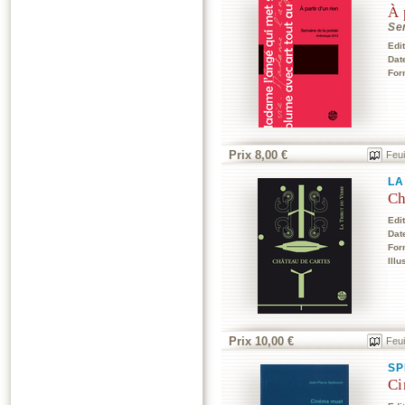
À 
Se
Edi
Dat
For
Prix 8,00 €
Feui
LA
Ch
Edi
Dat
For
Illu
Prix 10,00 €
Feui
SP
Ci