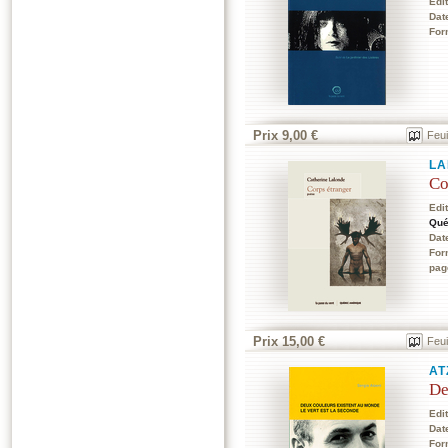
Edi
Dat
For
Prix 9,00 €
Feui
LA
Co
Edi
Qué
Dat
For
pag
Prix 15,00 €
Feui
AT
De
Edi
Dat
For