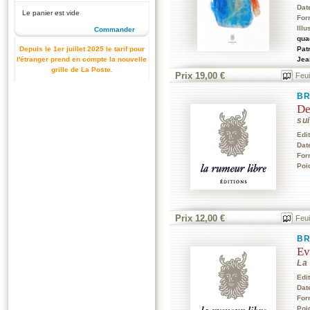
Dat
Le panier est vide
For
Illu
Commander
qua
Pat
Depuis le 1er juillet 2025 le tarif pour
Jea
l'étranger prend en compte la nouvelle
grille de La Poste.
Prix 19,00 €
Feui
B
De
su
Edi
Dat
For
Poi
Prix 12,00 €
Feui
B
Ev
La
Edi
Dat
For
Poi