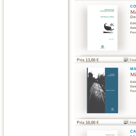
CO
Ma
De
Edi
Dat
For
Prix 13,00 €
Feui
MA
Mi
Edi
Dat
For
Prix 10,00 €
Feui
CA